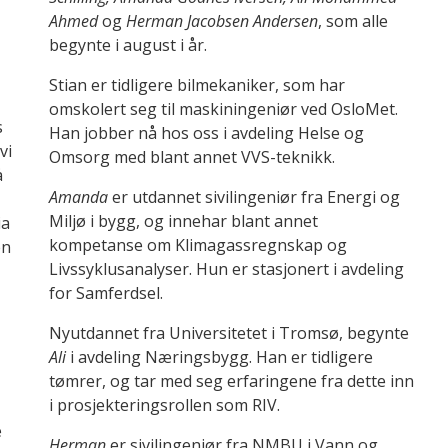
Ahmed
og
Herman Jacobsen Andersen
, som alle
begynte i august i år.
Stian er tidligere bilmekaniker, som har
omskolert seg til maskiningeniør ved OsloMet.
s
Han jobber nå hos oss i avdeling Helse og
vi
Omsorg med blant annet VVS-teknikk.
å
Amanda
er utdannet sivilingeniør fra Energi og
Miljø i bygg, og innehar blant annet
ia
kompetanse om Klimagassregnskap og
en
Livssyklusanalyser. Hun er stasjonert i avdeling
for Samferdsel.
Nyutdannet fra Universitetet i Tromsø, begynte
Ali
i avdeling Næringsbygg. Han er tidligere
tømrer, og tar med seg erfaringene fra dette inn
i prosjekteringsrollen som RIV.
e
Herman
er sivilingeniør fra NMBU i Vann og