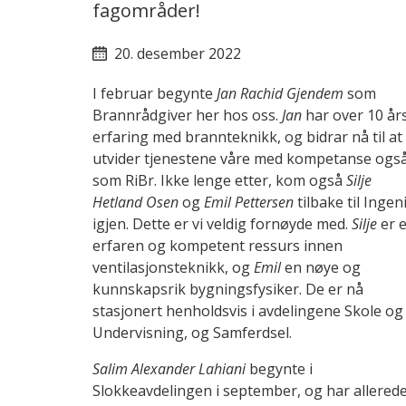
fagområder!
20. desember 2022
I februar begynte
Jan Rachid Gjendem
som
Brannrådgiver her hos oss.
Jan
har over 10 år
erfaring med brannteknikk, og bidrar nå til at 
utvider tjenestene våre med kompetanse ogs
som RiBr. Ikke lenge etter, kom også
Silje
Hetland Osen
og
Emil Pettersen
tilbake til Ingen
igjen. Dette er vi veldig fornøyde med.
Silje
er 
erfaren og kompetent ressurs innen
ventilasjonsteknikk, og
Emil
en nøye og
kunnskapsrik bygningsfysiker. De er nå
stasjonert henholdsvis i avdelingene Skole og
Undervisning, og Samferdsel.
Salim Alexander Lahiani
begynte i
Slokkeavdelingen i september, og har allered