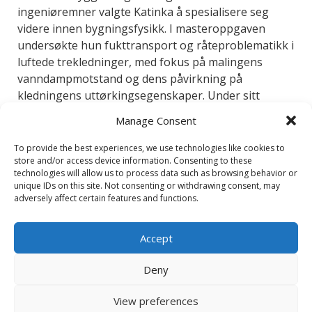
ingeniøremner valgte Katinka å spesialisere seg
videre innen bygningsfysikk. I masteroppgaven
undersøkte hun fukttransport og råteproblematikk i
luftede trekledninger, med fokus på malingens
vanndampmotstand og dens påvirkning på
kledningens uttørkingsegenskaper. Under sitt
utvekslingsår i Bologna, Italia utvidet hun sin faglige
Manage Consent
horisont innen energieffektivisering,
livsløpsvurderinger og byplanlegging, samt sin
To provide the best experiences, we use technologies like cookies to
store and/or access device information. Consenting to these
interesse for språk.
technologies will allow us to process data such as browsing behavior or
Katinka har også tilegnet seg verdifull innsikt i
unique IDs on this site. Not consenting or withdrawing consent, may
adversely affect certain features and functions.
byggeprosessen og prosjektgjennomføring gjennom
emner i produksjonsledelse og gjennom sommerjobb
hos entreprenør. Hennes nysgjerrighet og eventyrlyst
Accept
driver henne til kontinuerlig å søke læring. Og så har
hun alltid et smil på lur.
Deny
Tilbake
View preferences