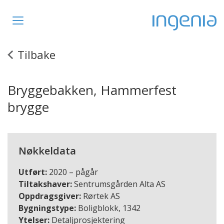
Toggle
navigation
Tilbake
Bryggebakken, Hammerfest
brygge
Nøkkeldata
Utført:
2020 – pågår
Tiltakshaver:
Sentrumsgården Alta AS
Oppdragsgiver:
Rørtek AS
Bygningstype:
Boligblokk, 1342
Ytelser:
Detaljprosjektering