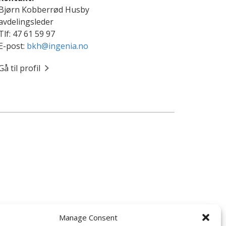
Bjørn Kobberrød Husby
avdelingsleder
Tlf: 47 61 59 97
E-post:
bkh@ingenia.no
Gå til profil
Manage Consent