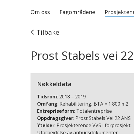
Om oss
Fagområdene
Prosjekten
Tilbake
Prost Stabels vei 22
Nøkkeldata
Tidsrom
: 2018 – 2019
Omfang
: Rehabilitering, BTA = 1 800 m2
Entrepriseform
: Totalentreprise
Oppdragsgiver
: Prost Stabels Vei 22 ANS
Ytelser
: Prosjekterende VVS i forprosjekt.
Utarbeidelse av anbudsdokumenter.