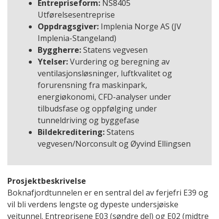
Entrepriseform:
NS8405
Utførelsesentreprise
Oppdragsgiver:
Implenia Norge AS (JV
Implenia-Stangeland)
Byggherre:
Statens vegvesen
Ytelser:
Vurdering og beregning av
ventilasjonsløsninger, luftkvalitet og
forurensning fra maskinpark,
energiøkonomi, CFD-analyser under
tilbudsfase og oppfølging under
tunneldriving og byggefase
Bildekreditering:
Statens
vegvesen/Norconsult og Øyvind Ellingsen
Prosjektbeskrivelse
Boknafjordtunnelen er en sentral del av ferjefri E39 og
vil bli verdens lengste og dypeste undersjøiske
veitunnel. Entreprisene E03 (søndre del) og E02 (midtre