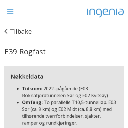
Toggle
navigation
Tilbake
E39 Rogfast
Nøkkeldata
Tidsrom:
2022–pågående (E03
Boknafjordtunnelen Sør og E02 Kvitsøy)
Omfang:
To parallelle T10,5-tunnelløp. E03
Sør (ca. 9 km) og E02 Midt (ca. 8,8 km) med
tilhørende tverrforbindelser, sjakter,
ramper og rundkjøringer.