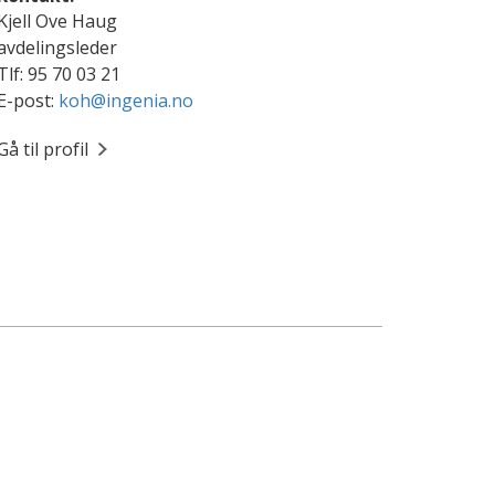
Kjell Ove Haug
avdelingsleder
Tlf: 95 70 03 21
E-post:
koh@ingenia.no
Gå til profil