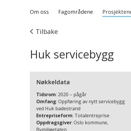
Om oss
Fagområdene
Prosjekten
Tilbake
Huk servicebygg
Nøkkeldata
Tidsrom
: 2020 – pågår
Omfang
: Oppføring av nytt servicebygg
ved Huk badestrand
Entrepriseform
: Totalentreprise
Oppdragsgiver
: Oslo kommune,
Bymiljøetaten