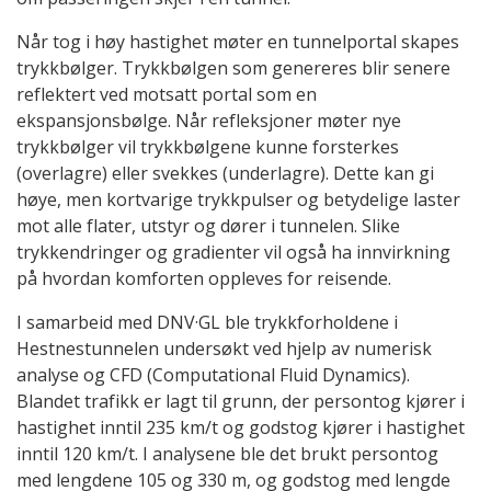
Når tog i høy hastighet møter en tunnelportal skapes
trykkbølger. Trykkbølgen som genereres blir senere
reflektert ved motsatt portal som en
ekspansjonsbølge. Når refleksjoner møter nye
trykkbølger vil trykkbølgene kunne forsterkes
(overlagre) eller svekkes (underlagre). Dette kan gi
høye, men kortvarige trykkpulser og betydelige laster
mot alle flater, utstyr og dører i tunnelen. Slike
trykkendringer og gradienter vil også ha innvirkning
på hvordan komforten oppleves for reisende.
I samarbeid med DNV·GL ble trykkforholdene i
Hestnestunnelen undersøkt ved hjelp av numerisk
analyse og CFD (Computational Fluid Dynamics).
Blandet trafikk er lagt til grunn, der persontog kjører i
hastighet inntil 235 km/t og godstog kjører i hastighet
inntil 120 km/t. I analysene ble det brukt persontog
med lengdene 105 og 330 m, og godstog med lengde