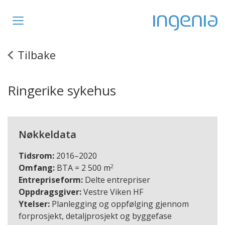
Toggle
navigation
Tilbake
Ringerike sykehus
Nøkkeldata
Tidsrom:
2016–2020
2
Omfang:
BTA = 2 500 m
Entrepriseform:
Delte entrepriser
Oppdragsgiver:
Vestre Viken HF
Ytelser:
Planlegging og oppfølging gjennom
forprosjekt, detaljprosjekt og byggefase