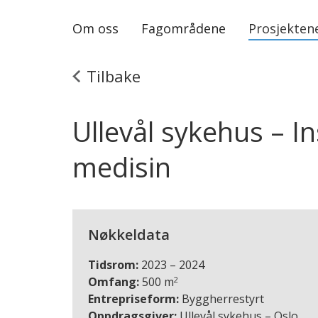
Om oss
Fagområdene
Prosjekten
Tilbake
Ullevål sykehus – Ins
medisin
Nøkkeldata
Tidsrom:
2023 – 2024
2
Omfang:
500 m
Entrepriseform:
Byggherrestyrt
Oppdragsgiver:
Ullevål sykehus – Oslo