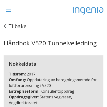
Toggle
navigation
Tilbake
Håndbok V520 Tunnelveiledning
Nøkkeldata
Tidsrom:
2017
Omfang:
Oppdatering av beregningsmetode for
luftforurensning i V520
Entrepriseform:
Konsulentoppdrag
Oppdragsgiver:
Statens vegvesen,
Vegdirektoratet