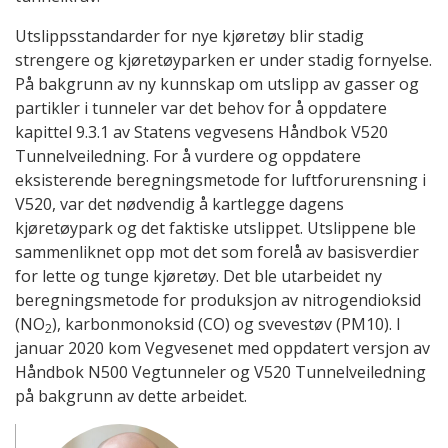
Utslippsstandarder for nye kjøretøy blir stadig
strengere og kjøretøyparken er under stadig fornyelse.
På bakgrunn av ny kunnskap om utslipp av gasser og
partikler i tunneler var det behov for å oppdatere
kapittel 9.3.1 av Statens vegvesens Håndbok V520
Tunnelveiledning. For å vurdere og oppdatere
eksisterende beregningsmetode for luftforurensning i
V520, var det nødvendig å kartlegge dagens
kjøretøypark og det faktiske utslippet. Utslippene ble
sammenliknet opp mot det som forelå av basisverdier
for lette og tunge kjøretøy. Det ble utarbeidet ny
beregningsmetode for produksjon av nitrogendioksid
(NO
), karbonmonoksid (CO) og svevestøv (PM10). I
2
januar 2020 kom Vegvesenet med oppdatert versjon av
Håndbok N500 Vegtunneler og V520 Tunnelveiledning
på bakgrunn av dette arbeidet.