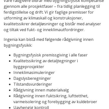
Våre rådgivere bidrar med bygningsfysisk kompetanse
gjennom alle prosjektfaser – fra tidlig planlegging til
ferdigstillelse og drift. Vi gir faglige premisser for
utforming av klimaskall og konstruksjoner,
kvalitetssikrer detaljløsninger og bistår med analyser
og tiltak ved fukt- og inneklimautfordringer.
Ingenia kan bistå med følgende rådgivning innen
bygningsfysikk:
Bygningsfysisk premissgiving i alle faser
Kvalitetssikring av detaljtegninger i
byggeprosjekter
Inneklimasimuleringer
Dagslysberegninger
Tilstandsvurderinger
Rådgivning innen materialvalg
Rådgivning innen fuktsikring, lufttetthet,
varmeisolering og forebygging av kuldebroer
Uavhengig kontroll