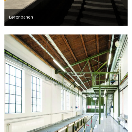
Lørenbanen
Underjordisk stasjon nærmere 25 meter under bakken,
med VVS-tekniske installasjoner og brannventilasjon i
tunnelene og i toghallen