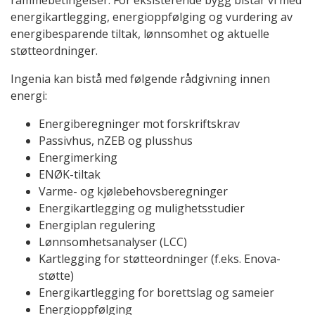
rammebetingelser. For eksisterende bygg bistår vi med
energikartlegging, energioppfølging og vurdering av
energibesparende tiltak, lønnsomhet og aktuelle
støtteordninger.
Ingenia kan bistå med følgende rådgivning innen
energi:
Energiberegninger mot forskriftskrav
Passivhus, nZEB og plusshus
Energimerking
ENØK-tiltak
Varme- og kjølebehovsberegninger
Energikartlegging og mulighetsstudier
Energiplan regulering
Lønnsomhetsanalyser (LCC)
Kartlegging for støtteordninger (f.eks. Enova-
støtte)
Energikartlegging for borettslag og sameier
Energioppfølging